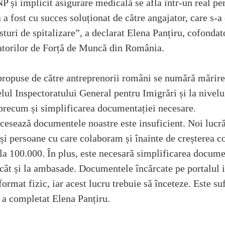
NP și implicit asigurare medicală se afla într-un real pe
a a fost cu succes soluționat de către angajator, care s-a 
turi de spitalizare”, a declarat Elena Panțiru, cofondat
atorilor de Forță de Muncă din România.
 propuse de către antreprenorii români se numără mărire
lul Inspectoratului General pentru Imigrări și la nivelu
precum și simplificarea documentației necesare. 
cesează documentele noastre este insuficient. Noi lucr
și persoane cu care colaboram și înainte de creșterea c
 la 100.000. În plus, este necesară simplificarea docume
 cât și la ambasade. Documentele încărcate pe portalul in
format fizic, iar acest lucru trebuie să înceteze. Este suf
, a completat Elena Panțiru.