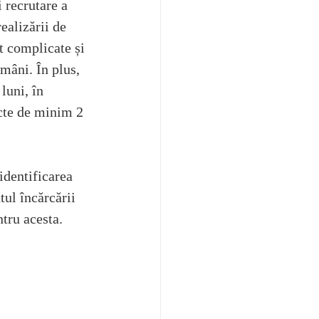
 recrutare a 
ealizării de 
t complicate și 
omâni. În plus, 
luni, în 
acte de minim 2 
identificarea 
ul încărcării 
ntru acesta.