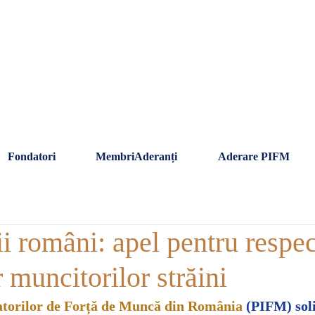
Fondatori
MembriAderanți
Aderare PIFM
i români: apel pentru respe
r muncitorilor străini
atorilor de Forță de Muncă din România
(PIFM) soli