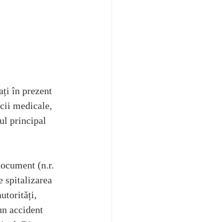
ți în prezent 
cii medicale, 
ul principal 
document (n.r. 
 spitalizarea 
utorități, 
un accident 