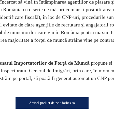
ncercat să vină în întâmpinarea agențiilor de plasare și
în România cu o serie de măsuri cum ar fi posibilitatea r
dentificare fiscală), în loc de CNP-uri, procedurile sun
 evitate de către agențiile de recrutare și angajatorii r
abile muncitorilor care vin în România pentru maxim 6 
area majoritate a forței de muncă străine vine pe contr
onatul Importatorilor de Forță de Muncă
 propune și 
 Inspectoratul General de Imigrări, prin care, în moment
 străin pe portal, să poată fi generat automat un CNP pe
Articol preluat de pe : forbes.ro