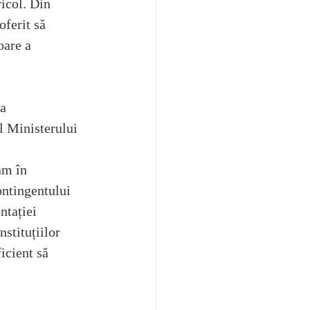
ricol. Din 
oferit să 
oare a 
a 
l Ministerului 
ăm în 
ontingentului 
ntației 
stituțiilor 
icient să 