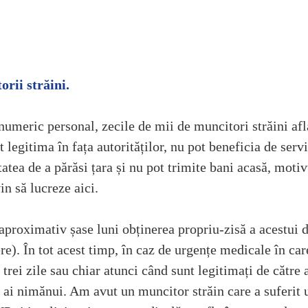
rii străini. 
numeric personal, zecile de mii de muncitori străini afla
legitima în fața autorităților, nu pot beneficia de servi
tatea de a părăsi țara și nu pot trimite bani acasă, motiv
in să lucreze aici.
aproximativ șase luni obținerea propriu-zisă a acestui 
e). În tot acest timp, în caz de urgențe medicale în care
rei zile sau chiar atunci când sunt legitimați de către a
 ai nimănui. Am avut un muncitor străin care a suferit 